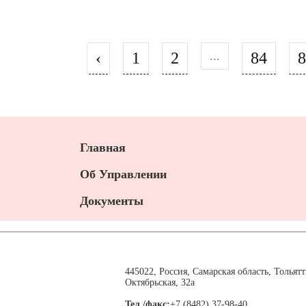
‹
1
2
...
84
8
Главная
Об Управлении
Документы
445022, Россия, Самарская область, Тольятт
Октябрьская, 32а
Тел./факс:
+7 (8482) 37-98-40