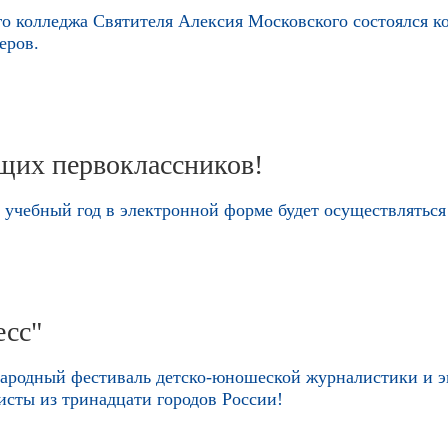
ного колледжа Святителя Алексия Московского состоялс
еров.
щих первоклассников!
3 учебный год в электронной форме будет осуществляться
есс"
народный фестиваль детско-юношеской журналистики и эк
исты из тринадцати городов России!