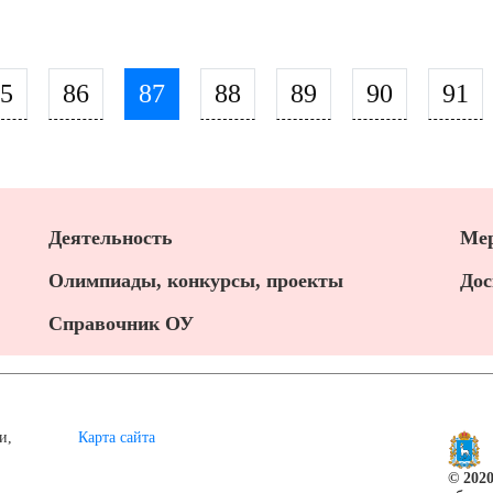
5
86
87
88
89
90
91
Деятельность
Мер
Олимпиады, конкурсы, проекты
Дос
Справочник ОУ
и,
Карта сайта
© 202