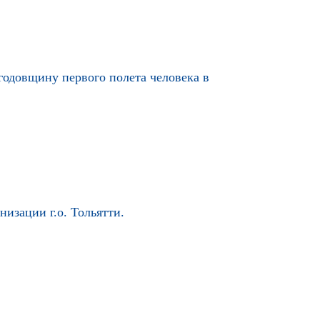
годовщину первого полета человека в
изации г.о. Тольятти.