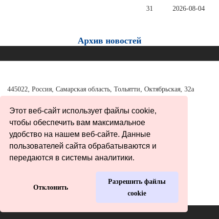
31
2026-08-04
Архив новостей
445022, Россия, Самарская область, Тольятти, Октябрьская, 32а
Тел./факс:
+7 (8482) 37-98-40
Этот веб-сайт использует файлы cookie,
tgl_adm@63edu.ru office@tumon.ru
чтобы обеспечить вам максимальное
удобство на нашем веб-сайте. Данные
пользователей сайта обрабатываются и
Карта сайта
передаются в системы аналитики.
Разрешить файлы
© 2020 «Министерство образования Самарской области.
Отклонить
cookie
Тольяттинское управление»