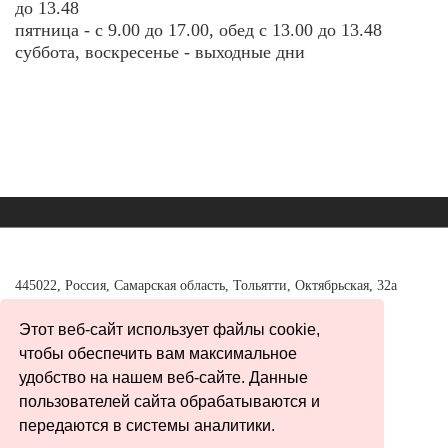
до 13.48
пятница - с 9.00 до 17.00, обед с 13.00 до 13.48
суббота, воскресенье - выходные дни
445022, Россия, Самарская область, Тольятти, Октябрьская, 32а
Тел./факс:
+7 (8482) 37-98-40
Этот веб-сайт использует файлы cookie,
tgl_adm@63edu.ru office@tumon.ru
чтобы обеспечить вам максимальное
удобство на нашем веб-сайте. Данные
пользователей сайта обрабатываются и
Карта сайта
передаются в системы аналитики.