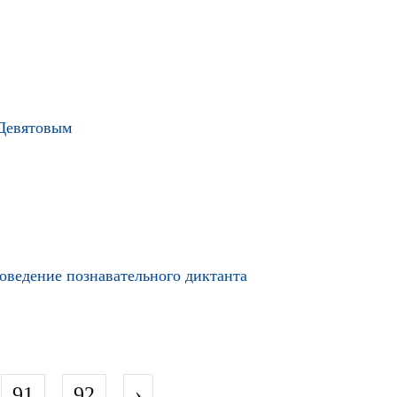
 Девятовым
роведение познавательного диктанта
91
92
›