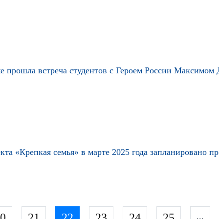
е прошла встреча студентов с Героем России Максимом
кта «Крепкая семья» в марте 2025 года запланировано п
0
21
22
23
24
25
...