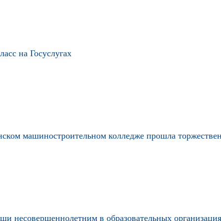
ласс на Госуслугах
тинском машиностроительном колледже прошла торжестве
ощи несовершеннолетним в образовательных организаци