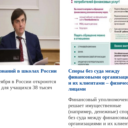
знаний в школах России
Cпоры без суда между
финансовыми организац
тября в России откроются
и их клиентами – физиче
 для учащихся 38 тысяч
лицами
Финансовый уполномоче
решает имущественные
(например, денежные) сп
без суда между финансов
организациями и их клие