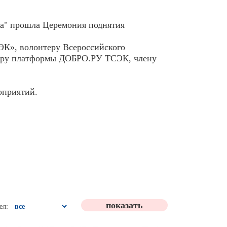
джа" прошла Церемония поднятия
К», волонтеру Всероссийского
тору платформы ДОБРО.РУ ТСЭК, члену
оприятий.
ел: